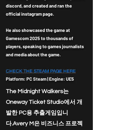
discord, and created and ran the
official instagram page.
He also showcased the game at
Gamescom 2025 to thousands of
players, speaking to games journalists
and media about the game.
CHECK THE STEAM PAGE HERE
Platform: PC Steam | Engine: UE5
The Midnight Walkers는
Oneway Ticket Studio에서 개
발한 PC용 추출게임입니
다.Avery M은 비즈니스 프로젝