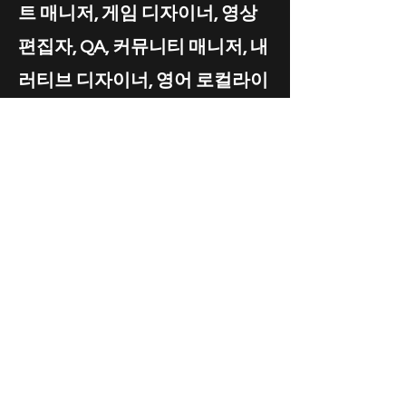
트 매니저, 게임 디자이너, 영상
편집자, QA, 커뮤니티 매니저, 내
러티브 디자이너, 영어 로컬라이
제이션 담당자, 그래픽 디자이너,
SNS 콘텐츠 제작자 역할을 수행
했으며, Steam 블로그를 작성하
고 크리에이터/파트너 Discord
를 관리했으며 공식 인스타그램
페이지를 직접 제작하고운영했
습니다.또한 2025년
Gamescom에서 수천 명의 플레
이어들에게 게임을 선보였고,게